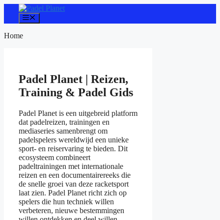
Ga
naar
Menu
de
inhoud
Home
Padel Planet | Reizen,
Training & Padel Gids
Padel Planet is een uitgebreid platform
dat padelreizen, trainingen en
mediaseries samenbrengt om
padelspelers wereldwijd een unieke
sport- en reiservaring te bieden. Dit
ecosysteem combineert
padeltrainingen met internationale
reizen en een documentairereeks die
de snelle groei van deze racketsport
laat zien. Padel Planet richt zich op
spelers die hun techniek willen
verbeteren, nieuwe bestemmingen
willen ontdekken en deel willen