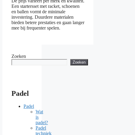
De prijs varieert per merk en kwaliteit.
Een startersset met racket, schoenen
en ballen vormt de minimale
investering. Duurdere materialen
bieden betere prestaties en gaan langer
mee bij frequenter spelen.
Zoeken
Zoeken
Padel
Padel
Wat
is
padel?
Padel
techniek